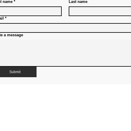
st name
*
Last name
il
*
te a message
Submit